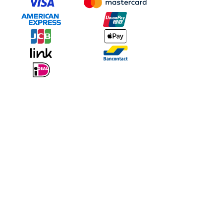
Seedream 5.0 mantiene intatto il mio stile visivo mentre esploro
decine di variazioni in pochi minuti. La coerenza tra i prompt è
straordinaria.
Alex Rivier
,
Artista digitale