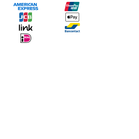
Seedream 5.0 bewahrt meinen visuellen Stil, während ich in
wenigen Minuten Dutzende Varianten erkunde. Die Konsistenz über
verschiedene Prompts hinweg ist bemerkenswert.
Alex Rivier
,
Digitalkünstler